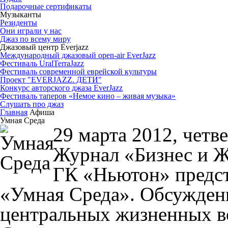
Подарочные сертификаты
Музыканты
Резиденты
Они играли у нас
Джаз по всему миру
Джазовый центр Everjazz
Международный джазовый open-air EverJazz
Фестиваль UralTerraJazz
Фестиваль современной еврейской культуры
Проект "EVERJAZZ. ДЕТИ"
Конкурс авторского джаза EverJazz
Фестиваль таперов «Немое кино – живая музыка»
Слушать про джаз
Главная
Афиша
Умная Среда
29 марта 2012, четве
Журнал «Бизнес и Ж
ГК «Ньютон» предст
«Умная Среда». Обсуждени
центральных жизненных в