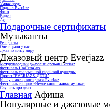
Умная среда
Подкаст EverJazz
Фото
Видео
Аудио
Подарочные сертификаты
Музыканты
Резиденты
Они играли у нас
Джаз по всему миру
Джазовый центр Everjazz
Международный джазовый open-air EverJazz
Фестиваль UralTerraJazz
Фестиваль современной еврейской культуры
Проект "EVERJAZZ. ДЕТИ"
Конкурс авторского джаза EverJazz
Фестиваль таперов «Немое кино – живая музыка»
Слушать про джаз
Главная
Афиша
Популярные и джазовые м