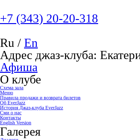
+7 (343) 20-20-318
Ru
/
En
Адрес джаз-клуба: Екатери
Афиша
О клубе
Схема зала
Меню
Правила продажи и возврата билетов
Об EverJazz
История Джаз-клуба EverJazz
Сми о нас
Контакты
English Version
Галерея
Диалоги