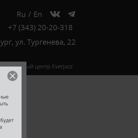
Ru
/
En
+7 (343) 20-20-318
рг, ул. Тургенева, 22
Джазовый центр Everjazz
зные
быть
 будет
а