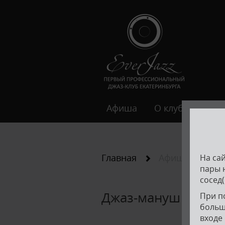
Афиша
О клубе
Гал
Главная
Афиша
На са
пары н
сосед(
Джаз-мануш — Анса
При по
больш
входе