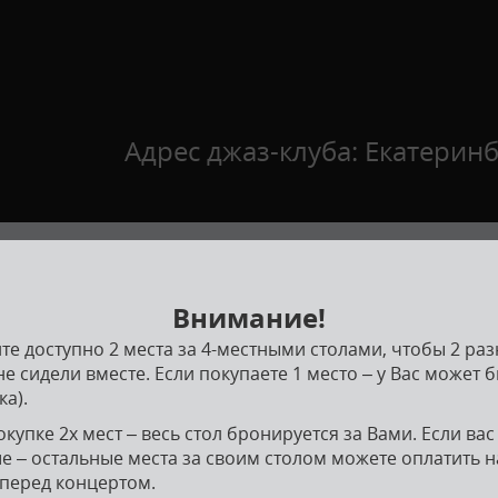
Адрес джаз-клуба: Екатеринбу
ерея
Подарочные сертификаты
Музыканты
Внимание!
йте доступно 2 места за 4-местными столами, чтобы 2 ра
е сидели вместе. Если покупаете 1 место – у Вас может 
ка).
мбль Twinkle Band
купке 2х мест – весь стол бронируется за Вами. Если вас
е – остальные места за своим столом можете оплатить н
 перед концертом.