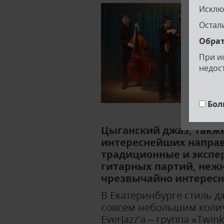
Исклю
Остал
Обра
При и
недос
Бол
Цыганский джаз, также
интереснейших направл
традиционные и экспе
гитарных партий, нежн
чрезвычайно интересн
В Екатеринбурге стиль 
совсем небольшим колич
EverJazz’а – группа «Twi