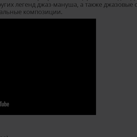
ругих легенд джаз-мануша, а также джазовые 
кальные композиции.