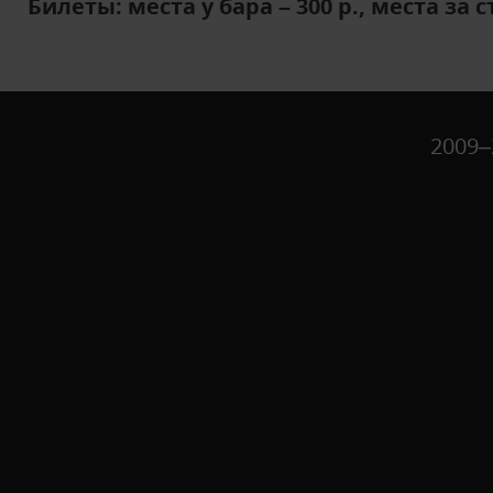
Билеты: места у бара – 300 р., места за с
2009–